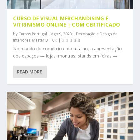
CURSO DE VISUAL MERCHANDISING E
VITRINISMO ONLINE | COM CERTIFICADO
by
Cursos Portugal
|
Ago 9, 2023
|
Decoração e Design de
Interiores
,
Master D
|
0
|
No mundo do comércio e do retalho, a apresentação
dos espaços — lojas, montras, stands em feiras —...
READ MORE