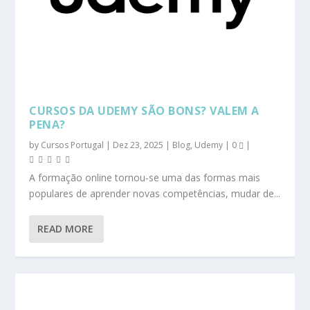
CURSOS DA UDEMY SÃO BONS? VALEM A
PENA?
by
Cursos Portugal
|
Dez 23, 2025
|
Blog
,
Udemy
|
0
|
A formação online tornou-se uma das formas mais
populares de aprender novas competências, mudar de...
READ MORE