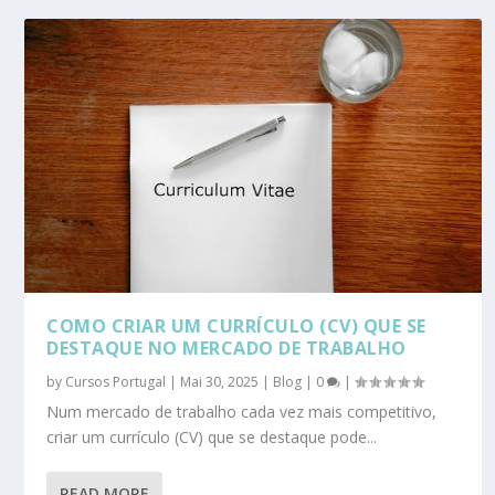
COMO CRIAR UM CURRÍCULO (CV) QUE SE
DESTAQUE NO MERCADO DE TRABALHO
by
Cursos Portugal
|
Mai 30, 2025
|
Blog
|
0
|
Num mercado de trabalho cada vez mais competitivo,
criar um currículo (CV) que se destaque pode...
READ MORE