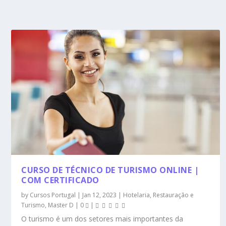
CURSO DE TÉCNICO DE TURISMO ONLINE |
COM CERTIFICADO
by
Cursos Portugal
|
Jan 12, 2023
|
Hotelaria, Restauração e
Turismo
,
Master D
|
0
|
O turismo é um dos setores mais importantes da