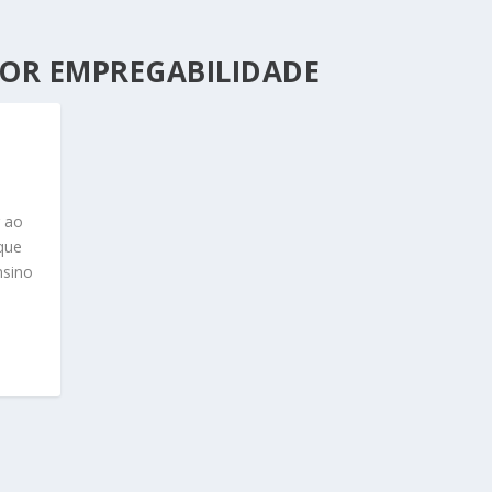
OR EMPREGABILIDADE
r ao
 que
nsino