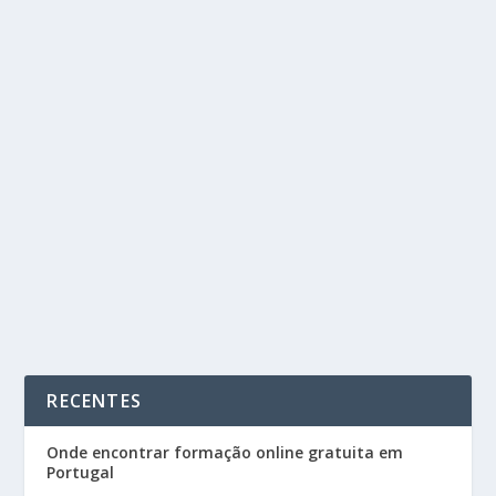
COMO APRENDER FOTOGRAFIA ONLINE:
DICAS E MELHORES PLATAFORMAS DE
CURSOS (AMADOR E PROFISSIONAL)
by
Cursos Portugal
|
Mai 31, 2025
|
Fotografia e Vídeo
|
0
|
A fotografia é uma arte que combina criatividade,
técnica e visão. Nos últimos anos, a...
READ MORE
RECENTES
Onde encontrar formação online gratuita em
Portugal