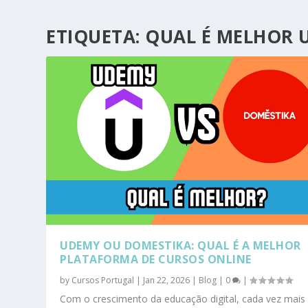
ETIQUETA:
QUAL É MELHOR 
UDEMY OU DOMESTIKA: QUAL É A MELHOR
PLATAFORMA DE CURSOS ONLINE
by
Cursos Portugal
|
Jan 22, 2026
|
Blog
|
0
|
Com o crescimento da educação digital, cada vez mais