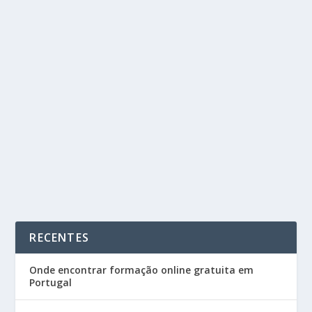
O QUE FAZ UM WEB DEVELOPER: GUIA
COMPLETO DA PROFISSÃO
by
Cursos Portugal
|
Mar 9, 2026
|
Blog
,
Informática,
Programação e Internet
|
0
|
Num mundo cada vez mais digital, a demanda por
profissionais qualificados na área de...
READ MORE
RECENTES
Onde encontrar formação online gratuita em
Portugal