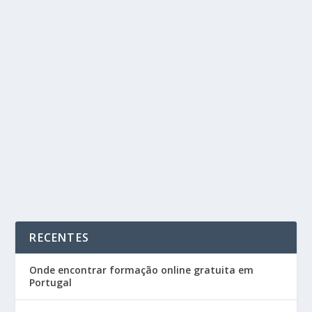
CURSO DE VISUAL MERCHANDISING E
VITRINISMO ONLINE | COM CERTIFICADO
by
Cursos Portugal
|
Ago 9, 2023
|
Decoração e Design de
Interiores
,
Master D
|
0
|
No mundo do comércio e do retalho, a apresentação
dos espaços — lojas, montras, stands em feiras —...
READ MORE
RECENTES
Onde encontrar formação online gratuita em
Portugal