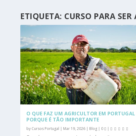
ETIQUETA:
CURSO PARA SER
O QUE FAZ UM AGRICULTOR EM PORTUGAL
PORQUE É TÃO IMPORTANTE
by
Cursos Portugal
|
Mar 19, 2026
|
Blog
|
0
|