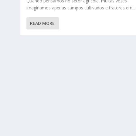
Quando pensamos no setor agrícola, muitas vezes
imaginamos apenas campos cultivados e tratores em...
READ MORE