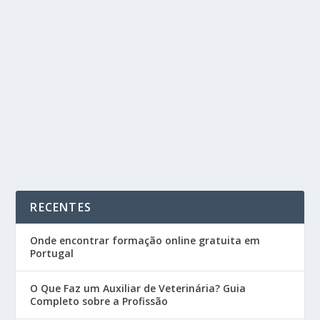
CURSOS DO IEFP SANTARÉM PARA 2026 |
CENTRO DE EMPREGO
by
Cursos Portugal
|
Jan 5, 2026
|
Blog
|
0
|
Os cursos do IEFP Santarém são uma das melhores
soluções para quem procura melhorar as suas...
READ MORE
RECENTES
Onde encontrar formação online gratuita em
Portugal
O Que Faz um Auxiliar de Veterinária? Guia
Completo sobre a Profissão