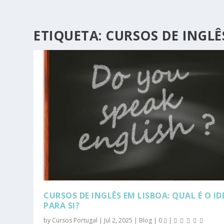
ETIQUETA:
CURSOS DE INGLÊ
CURSOS DE INGLÊS EM LISBOA: QUAL É O ID
PARA SI?
by
Cursos Portugal
|
Jul 2, 2025
|
Blog
|
0
|