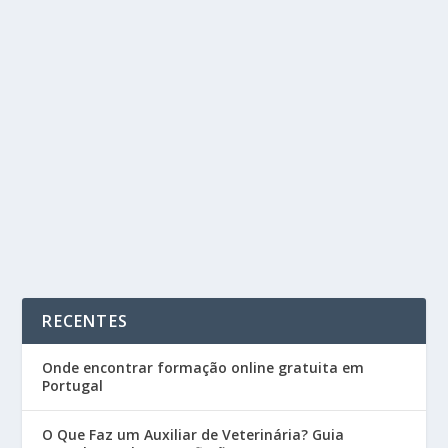
ONDE APRENDER INGLÊS NO PORTO: GUIA
COMPLETO DE CURSOS E INSTITUIÇÕES
by
Cursos Portugal
|
Jun 1, 2025
|
Línguas
|
0
|
No mundo globalizado de hoje, falar inglês é uma
habilidade essencial, quer para o crescimento...
READ MORE
RECENTES
Onde encontrar formação online gratuita em
Portugal
O Que Faz um Auxiliar de Veterinária? Guia