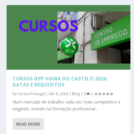
CURSOS IEFP VIANA DO CASTELO 2026:
DATAS E REQUISITOS
by
Cursos Portugal
|
Abr 6, 2026
|
Blog
|
0
|
Num mercado de trabalho cada vez mais competitivo e
exigente, investir na formação profissional...
READ MORE