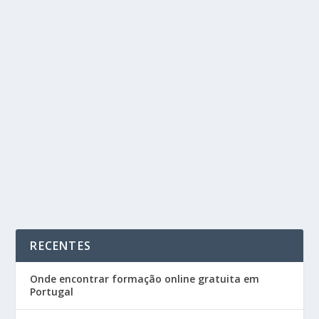
MELHORES ESCOLAS PROFISSIONAIS EM
AVEIRO
by
Cursos Portugal
|
Out 30, 2023
|
Blog
|
0
|
Neste artigo vamos apresentar as melhores escolas
profissionais em Aveiro para aqueles que...
READ MORE
RECENTES
Onde encontrar formação online gratuita em
Portugal