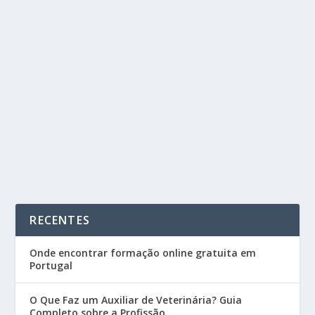
O QUE FAZ UM ASSISTENTE DE MARKETING?
GUIA COMPLETO DA PROFISSÃO
by
Cursos Portugal
|
Abr 17, 2026
|
Blog
|
0
|
O marketing tornou-se uma das áreas mais importantes
para o sucesso de qualquer empresa. Com a...
READ MORE
RECENTES
Onde encontrar formação online gratuita em
Portugal
O Que Faz um Auxiliar de Veterinária? Guia
Completo sobre a Profissão