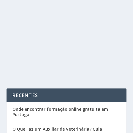
ESTUDAR ONLINE EM PORTUGAL: DICAS E
PLATAFORMAS RECOMENDADAS
by
Cursos Portugal
|
Jun 17, 2025
|
Blog
|
0
|
Nos últimos anos, estudar online tornou-se uma opção
cada vez mais popular em Portugal,...
READ MORE
RECENTES
Onde encontrar formação online gratuita em
Portugal
O Que Faz um Auxiliar de Veterinária? Guia