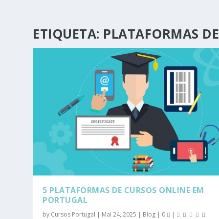
ETIQUETA:
PLATAFORMAS DE
5 PLATAFORMAS DE CURSOS ONLINE EM
PORTUGAL
by
Cursos Portugal
|
Mai 24, 2025
|
Blog
|
0
|