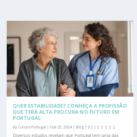
QUER ESTABILIDADE? CONHEÇA A PROFISSÃO
QUE TERÁ ALTA PROCURA NO FUTURO EM
PORTUGAL
by
Cursos Portugal
|
Out 25, 2024
|
Blog
|
0
|
Diversos estudos revelam que Portugal tem uma das