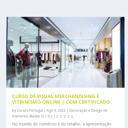
CURSO DE VISUAL MERCHANDISING E
VITRINISMO ONLINE | COM CERTIFICADO
by
Cursos Portugal
|
Ago 9, 2023
|
Decoração e Design de
Interiores
,
Master D
|
0
|
No mundo do comércio e do retalho, a apresentação