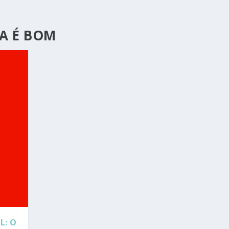
A É BOM
L: O