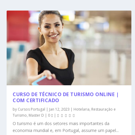
CURSO DE TÉCNICO DE TURISMO ONLINE |
COM CERTIFICADO
by
Cursos Portugal
|
Jan 12, 2023
|
Hotelaria, Restauração e
Turismo
,
Master D
|
0
|
O turismo é um dos setores mais importantes da
economia mundial e, em Portugal, assume um papel...