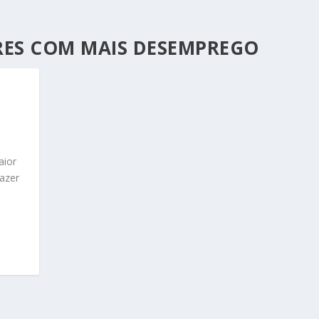
RES COM MAIS DESEMPREGO
M
aior
azer