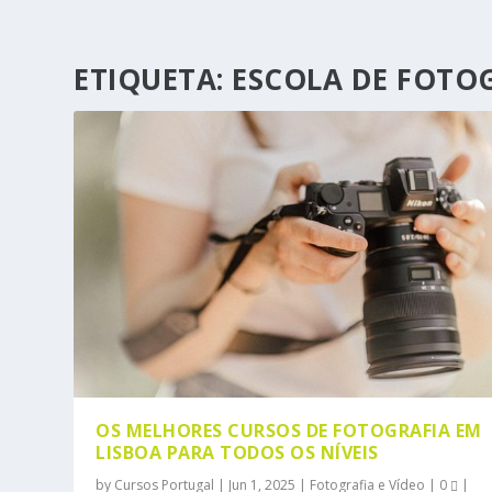
ETIQUETA:
ESCOLA DE FOTOG
OS MELHORES CURSOS DE FOTOGRAFIA EM
LISBOA PARA TODOS OS NÍVEIS
by
Cursos Portugal
|
Jun 1, 2025
|
Fotografia e Vídeo
|
0
|