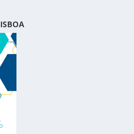
LISBOA
A
NO