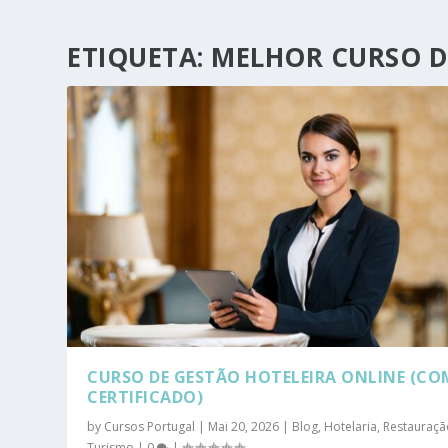
ETIQUETA:
MELHOR CURSO D
CURSO DE GESTÃO HOTELEIRA ONLINE (CO
CERTIFICADO)
by
Cursos Portugal
|
Mai 20, 2026
|
Blog
,
Hotelaria, Restauraçã
Turismo
|
0
|