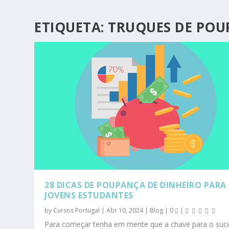
ETIQUETA:
TRUQUES DE PO
28 DICAS DE POUPANÇA DE DINHEIRO PARA
JOVENS ESTUDANTES
by
Cursos Portugal
|
Abr 10, 2024
|
Blog
|
0
|
Para começar tenha em mente que a chave para o suc