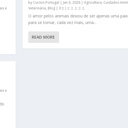
by
Cursos Portugal
|
Jan 6, 2026
|
Agricultura, Cuidados Anim
ais e
Veterinária
,
Blog
|
0
|
O amor pelos animais deixou de ser apenas uma pai
para se tornar, cada vez mais, uma...
READ MORE
ais e
 do