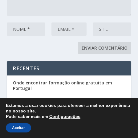
RECENTES
Onde encontrar formação online gratuita em
Portugal
O Que Faz um Auxiliar de Veterinária? Guia
Estamos a usar cookies para oferecer a melhor experiência
Completo sobre a Profissão
no nosso site.
Pode saber mais em
Configurações
.
Curso Profissional de Gestão de Empresas: A
Aceitar
Formação Ideal para Futuros Gestores