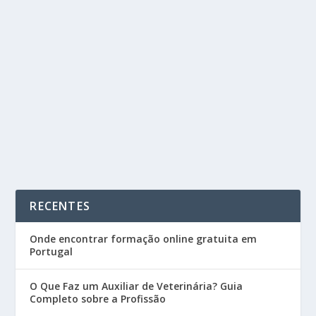
CURSOS DO IEFP SANTARÉM PARA 2026 |
CENTRO DE EMPREGO
by
Cursos Portugal
|
Jan 5, 2026
|
Blog
|
0
|
Os cursos do IEFP Santarém são uma das melhores
soluções para quem procura melhorar as suas...
READ MORE
RECENTES
Onde encontrar formação online gratuita em
Portugal
O Que Faz um Auxiliar de Veterinária? Guia
Completo sobre a Profissão