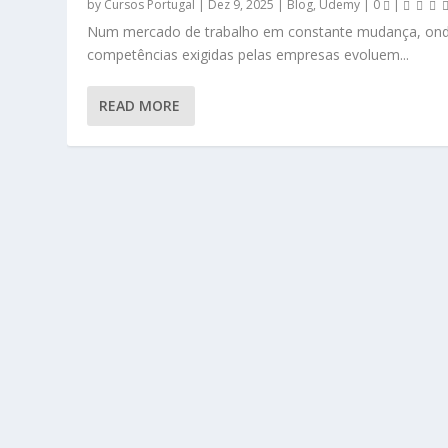
by
Cursos Portugal
|
Dez 9, 2025
|
Blog
,
Udemy
|
0
|
Num mercado de trabalho em constante mudança, ond
competências exigidas pelas empresas evoluem...
READ MORE