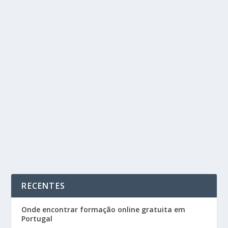
TOP LIVROS SOBRE INTELIGÊNCIA
EMOCIONAL PARA MELHORAR A SUA VIDA
PESSOAL E PROFISSIONAL
by
Cursos Portugal
|
Nov 10, 2025
|
Blog
|
0
|
A inteligência emocional é uma das competências mais
valorizadas do século XXI — tanto na vida...
READ MORE
RECENTES
Onde encontrar formação online gratuita em
Portugal