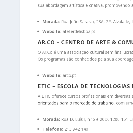
sua abordagem artística e criativa, promovendo a
Morada:
Rua João Saraiva, 28A, 2.º, Alvalade,
Website:
atelierdelisboa.pt
AR.CO – CENTRO DE ARTE & COM
O Ar.Co é uma associação cultural sem fins lucrat
Os programas são conhecidos pela sua abordagem
Website:
arco.pt
ETIC – ESCOLA DE TECNOLOGIAS
A ETIC oferece cursos profissionais em diversas ár
orientados para o mercado de trabalho
, com uma
Morada:
Rua D. Luís I, nº 6 e 20D, 1200-151 L
Telefone:
213 942 140