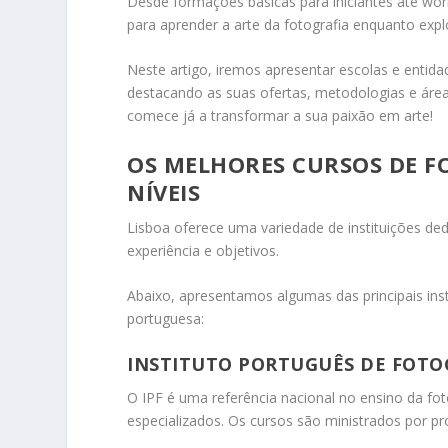
Desde formações básicas para iniciantes até work
para aprender a arte da fotografia enquanto explo
Neste artigo, iremos apresentar escolas e entid
destacando as suas ofertas, metodologias e áreas
comece já a transformar a sua paixão em arte!
OS MELHORES CURSOS DE F
NÍVEIS
Lisboa oferece uma variedade de instituições ded
experiência e objetivos.
Abaixo, apresentamos algumas das principais ins
portuguesa:
INSTITUTO PORTUGUÊS DE FOTOGR
O IPF é uma referência nacional no ensino da fot
especializados.
Os cursos são ministrados por pro