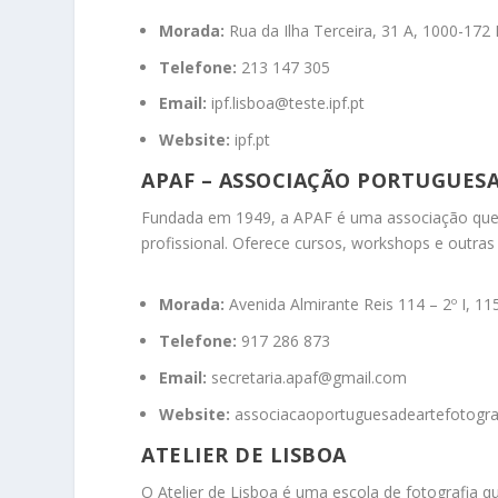
Morada:
Rua da Ilha Terceira, 31 A, 1000-172
Telefone:
213 147 305
Email:
ipf.lisboa@teste.ipf.pt
Website:
ipf.pt
APAF – ASSOCIAÇÃO PORTUGUESA
Fundada em 1949, a APAF é uma associação que p
profissional.
Oferece cursos, workshops e outras 
Morada:
Avenida Almirante Reis 114 – 2º I, 1
Telefone:
917 286 873
Email:
secretaria.apaf@gmail.com
Website:
associacaoportuguesadeartefotogra
ATELIER DE LISBOA
O Atelier de Lisboa é uma escola de fotografia 