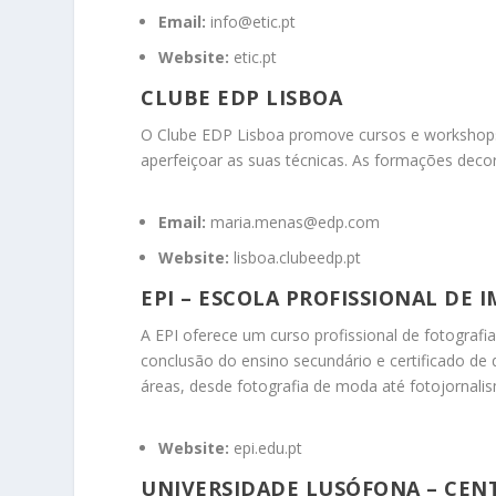
Email:
info@etic.pt
Website:
etic.pt
CLUBE EDP LISBOA
O Clube EDP Lisboa promove cursos e workshops 
aperfeiçoar as suas técnicas.
As formações decor
Email:
maria.menas@edp.com
Website:
lisboa.clubeedp.pt
EPI – ESCOLA PROFISSIONAL DE 
A EPI oferece um curso profissional de fotografi
conclusão do ensino secundário e certificado de qu
áreas, desde fotografia de moda até fotojornali
Website:
epi.edu.pt
UNIVERSIDADE LUSÓFONA – CENT