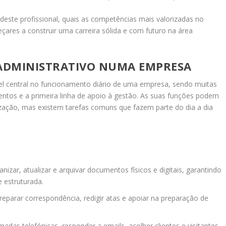
s deste profissional, quais as competências mais valorizadas no
res a construir uma carreira sólida e com futuro na área
 ADMINISTRATIVO NUMA EMPRESA
l central no funcionamento diário de uma empresa, sendo muitas
entos e a primeira linha de apoio à gestão. As suas funções podem
zação, mas existem tarefas comuns que fazem parte do dia a dia
nizar, atualizar e arquivar documentos físicos e digitais, garantindo
 estruturada.
preparar correspondência, redigir atas e apoiar na preparação de
adas telefónicas, responder a emails, acolher clientes e visitantes,