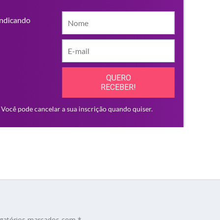
gatórios marcados com
*