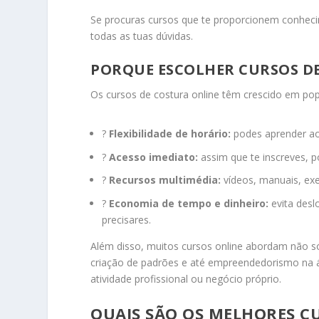
Se procuras cursos que te proporcionem conhecimen
todas as tuas dúvidas.
PORQUE ESCOLHER CURSOS D
Os cursos de costura online têm crescido em popu
?
Flexibilidade de horário:
podes aprender ao 
?
Acesso imediato:
assim que te inscreves, 
?
Recursos multimédia:
vídeos, manuais, exe
?
Economia de tempo e dinheiro:
evita desl
precisares.
Além disso, muitos cursos online abordam não 
criação de padrões e até empreendedorismo na á
atividade profissional ou negócio próprio.
QUAIS SÃO OS MELHORES C