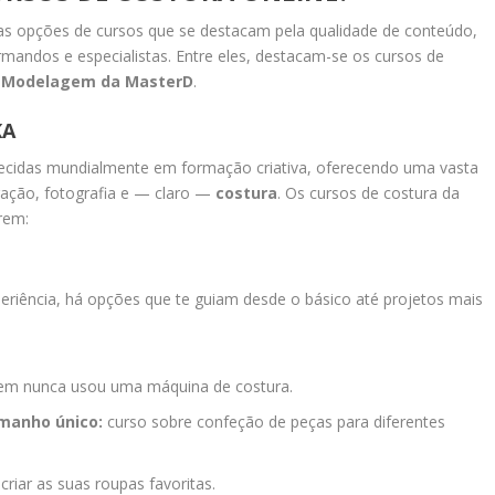
ias opções de cursos que se destacam pela qualidade de conteúdo,
mandos e especialistas. Entre eles, destacam-se os cursos de
e Modelagem da MasterD
.
KA
cidas mundialmente em formação criativa, oferecendo uma vasta
tração, fotografia e — claro —
costura
. Os cursos de costura da
rem:
periência, há opções que te guiam desde o básico até projetos mais
uem nunca usou uma máquina de costura.
amanho único:
curso sobre confeção de peças para diferentes
riar as suas roupas favoritas.