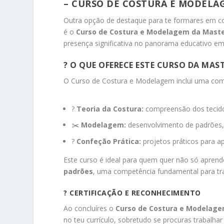
– CURSO DE COSTURA E MODELA
Outra opção de destaque para te formares em co
é o
Curso de Costura e Modelagem da Mast
presença significativa no panorama educativo em
?
O QUE OFERECE ESTE CURSO DA MAS
O Curso de Costura e Modelagem inclui uma com
?
Teoria da Costura:
compreensão dos tecidos
✂️
Modelagem:
desenvolvimento de padrões, 
?
Confeção Prática:
projetos práticos para a
Este curso é ideal para quem quer não só apren
padrões
, uma competência fundamental para tr
?
CERTIFICAÇÃO E RECONHECIMENTO
Ao concluíres o
Curso de Costura e Modelag
no teu currículo, sobretudo se procuras trabalha