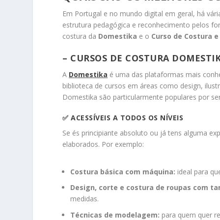
Em Portugal e no mundo digital em geral, há vár
estrutura pedagógica e reconhecimento pelos for
costura da
Domestika
e o
Curso de Costura 
– CURSOS DE COSTURA DOMESTI
A
Domestika
é uma das plataformas mais conhe
biblioteca de cursos em áreas como design, ilus
Domestika são particularmente populares por se
✅
ACESSÍVEIS A TODOS OS NÍVEIS
Se és principiante absoluto ou já tens alguma ex
elaborados. Por exemplo:
Costura básica com máquina:
ideal para q
Design, corte e costura de roupas com t
medidas.
Técnicas de modelagem:
para quem quer rec