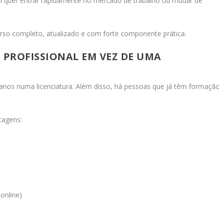
m quer entrar rapidamente no mercado de trabalho ou mudar de
urso completo, atualizado e com forte componente prática.
PROFISSIONAL EM VEZ DE UMA
s anos numa licenciatura. Além disso, há pessoas que já têm formaçã
tagens:
online)