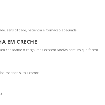
dade, sensibilidade, paciência e formação adequada.
HA EM CRECHE
riam consoante o cargo, mas existem tarefas comuns que fazem
os essenciais, tais como:
s)