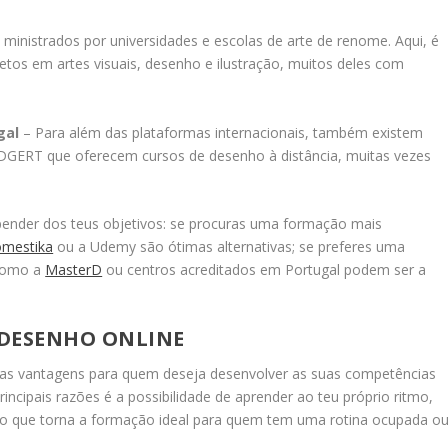
ministrados por universidades e escolas de arte de renome. Aqui, é
tos em artes visuais, desenho e ilustração, muitos deles com
gal
– Para além das plataformas internacionais, também existem
 DGERT que oferecem cursos de desenho à distância, muitas vezes
pender dos teus objetivos: se procuras uma formação mais
mestika
ou a Udemy são ótimas alternativas; se preferes uma
 como a
MasterD
ou centros acreditados em Portugal podem ser a
 DESENHO ONLINE
sas vantagens para quem deseja desenvolver as suas competências
principais razões é a possibilidade de aprender ao teu próprio ritmo,
 o que torna a formação ideal para quem tem uma rotina ocupada o