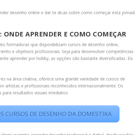
nder desenho online e dar-te dicas sobre como começar esta jornad
E: ONDE APRENDER E COMO COMEÇAR
des formadoras que disponibilizam cursos de desenho online,
imento e objetivos profissionais. Seja para desenvolver competências
mente aprender por hobby, as opções são bastante diversificadas. Eis
s na área criativa, oferece uma grande variedade de cursos de
por artistas e profissionais reconhecidos internacionalmente. Os
 para resultados visuais imediatos.
 OS CURSOS DE DESENHO DA DOMESTIKA
Udemy permite aprender desenho tradicional e digital, desde noções