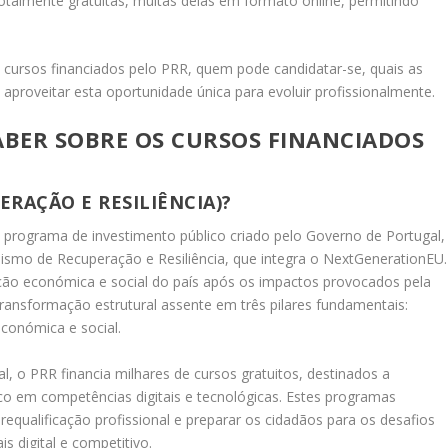
talmente gratuitas, muitas delas em formato online, permitindo
 cursos financiados pelo PRR, quem pode candidatar-se, quais as
 aproveitar esta oportunidade única para evoluir profissionalmente.
ABER SOBRE OS CURSOS FINANCIADOS
ERAÇÃO E RESILIÊNCIA)?
 programa de investimento público criado pelo Governo de Portugal,
ismo de Recuperação e Resiliência, que integra o NextGenerationEU.
ração económica e social do país após os impactos provocados pela
sformação estrutural assente em três pilares fundamentais:
 económica e social.
l, o PRR financia milhares de cursos gratuitos, destinados a
o em competências digitais e tecnológicas. Estes programas
equalificação profissional e preparar os cidadãos para os desafios
 digital e competitivo.