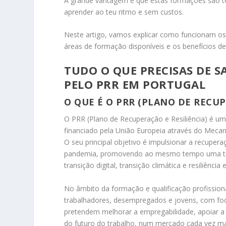
A grande vantagem é que estas formações são to
aprender ao teu ritmo e sem custos.
Neste artigo, vamos explicar como funcionam os
áreas de formação disponíveis e os benefícios de
TUDO O QUE PRECISAS DE S
PELO PRR EM PORTUGAL
O QUE É O PRR (PLANO DE RECUP
O PRR (Plano de Recuperação e Resiliência) é um
financiado pela União Europeia através do Mecan
O seu principal objetivo é impulsionar a recupe
pandemia, promovendo ao mesmo tempo uma tran
transição digital, transição climática e resiliência
No âmbito da formação e qualificação profissiona
trabalhadores, desempregados e jovens, com foc
pretendem melhorar a empregabilidade, apoiar a r
do futuro do trabalho, num mercado cada vez mais