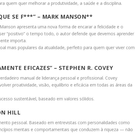
para quem quer melhorar a produtividade, a saúde e a disciplina.
QUE SE F
***” – MARK MANSON**
Manson apresenta uma nova forma de encarar a felicidade e o
 ser “positivo” o tempo todo, o autor defende que devemos aprender
mente importa.
oal mais populares da atualidade, perfeito para quem quer viver com
AMENTE EFICAZES” – STEPHEN R. COVEY
erdadeiro manual de liderança pessoal e profissional. Covey
olver proatividade, visão, equilíbrio e eficácia em todas as áreas da
sucesso sustentável, baseado em valores sólidos.
ON HILL
vimento pessoal. Baseado em entrevistas com personalidades como
princípios mentais e comportamentais que conduzem à riqueza — não