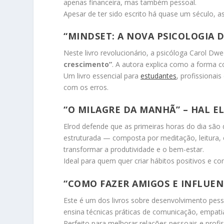
apenas financeira, mas também pessoal.
Apesar de ter sido escrito há quase um século, as
“MINDSET: A NOVA PSICOLOGIA D
Neste livro revolucionário, a psicóloga Carol Dw
crescimento”
. A autora explica como a forma 
Um livro essencial para
estudantes
, profissionais
com os erros.
“O MILAGRE DA MANHÃ” – HAL E
Elrod defende que as primeiras horas do dia são
estruturada — composta por meditação, leitura, e
transformar a produtividade e o bem-estar.
Ideal para quem quer criar hábitos positivos e c
“COMO FAZER AMIGOS E INFLUEN
Este é um dos livros sobre desenvolvimento pess
ensina técnicas práticas de comunicação, empatia
Perfeito para melhorar relações pessoais e profis