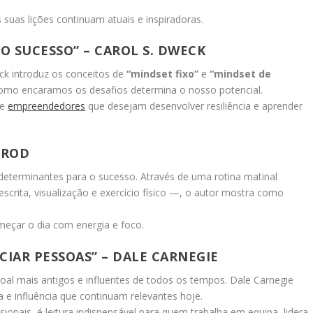
 suas lições continuam atuais e inspiradoras.
O SUCESSO” – CAROL S. DWECK
eck introduz os conceitos de
“mindset fixo”
e
“mindset de
como encaramos os desafios determina o nosso potencial.
 e
empreendedores
que desejam desenvolver resiliência e aprender
LROD
 determinantes para o sucesso. Através de uma rotina matinal
scrita, visualização e exercício físico —, o autor mostra como
omeçar o dia com energia e foco.
CIAR PESSOAS” – DALE CARNEGIE
oal mais antigos e influentes de todos os tempos. Dale Carnegie
 e influência que continuam relevantes hoje.
sionais, é leitura indispensável para quem trabalha em equipa, lidera