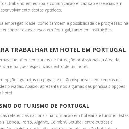
tos, trabalho em equipa e comunicação eficaz são essenciais em
 desenvolvimento destas aptidões.
a empregabilidade, como também a possibilidade de progressão na
e encontrar estes cursos em Portugal, tanto em instituições
RA TRABALHAR EM HOTEL EM PORTUGAL
formas que oferecem cursos de formação profissional na área da
iência e funções específicas dentro de um hotel.
om opções gratuitas ou pagas, e estão disponíveis em centros de
dades privadas. Abaixo, apresentamos algumas das principais opções
 hotel:
ISMO DO TURISMO DE PORTUGAL
das referências nacionais na formação em hotelaria e turismo. Estas
ís (Lisboa, Porto, Algarve, Coimbra, Setúbal, entre outras) e
ção, cozinha, pastelaria, bar, restaurante, gestão hoteleira e