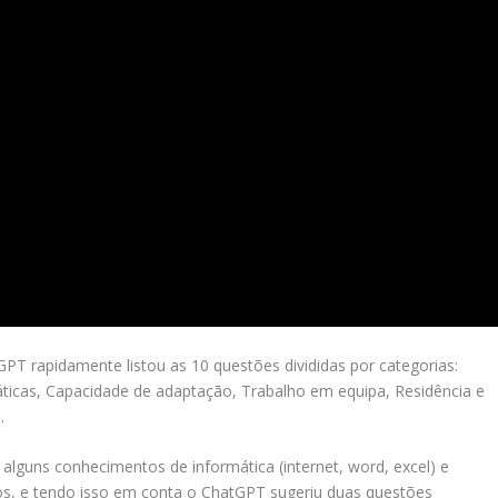
T rapidamente listou as 10 questões divididas por categorias:
áticas, Capacidade de adaptação, Trabalho em equipa, Residência e
.
alguns conhecimentos de informática (internet, word, excel) e
s, e tendo isso em conta o ChatGPT sugeriu duas questões