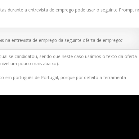
itas durante a entrevista de emprego pode usar o seguinte Prompt n
eis na entrevista de emprego da seguinte oferta de emprego:”
 qual se candidatou, sendo que neste caso usámos o texto da oferta
onível um pouco mais abaixo).
o em português de Portugal, porque por defeito a ferramenta