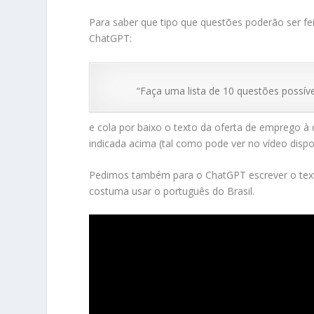
Para saber que tipo que questões poderão ser fe
ChatGPT:
“Faça uma lista de 10 questões possív
e cola por baixo o texto da oferta de emprego à
indicada acima (tal como pode ver no vídeo disp
Pedimos também para o ChatGPT escrever o text
costuma usar o português do Brasil.